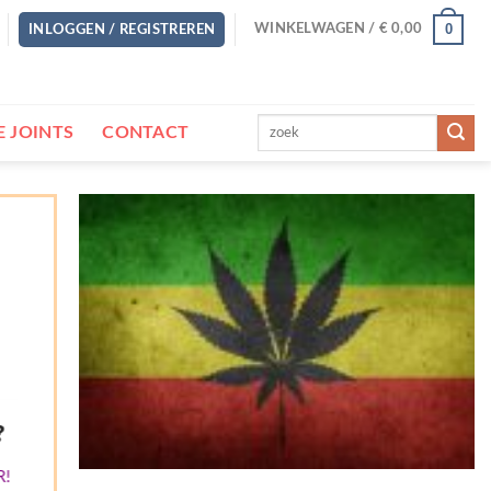
0
WINKELWAGEN /
€
0,00
INLOGGEN / REGISTREREN
Zoeken
 JOINTS
CONTACT
naar:
?
R
!