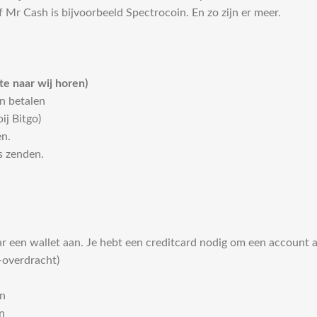
 Mr Cash is bijvoorbeeld Spectrocoin. En zo zijn er meer.
te naar wij horen)
n betalen
ij Bitgo)
en.
s zenden.
r een wallet aan. Je hebt een creditcard nodig om een account a
-overdracht)
n
n