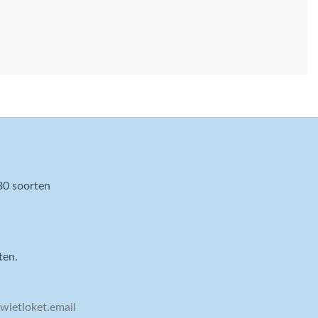
30 soorten
ten.
ietloket.email