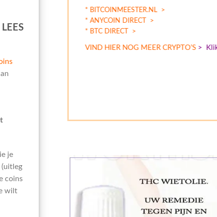
* BITCOINMEESTER.NL >
* ANYCOIN DIRECT >
 LEES
* BTC DIRECT >
VIND HIER NOG MEER CRYPTO’S
> Kli
oins
aan
t
e je
(uitleg
e coins
e wilt