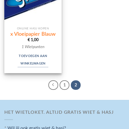
ONLINE HASJ KOPEN
x Vloeipapier Blauw
€
1,00
1 Wietpunten
TOEVOEGEN AAN
WINKELWAGEN
1
2
HET WIETLOKET. ALTIJD GRATIS WIET & HASJ
*
Wil jij ook gratis wiet & hasj?