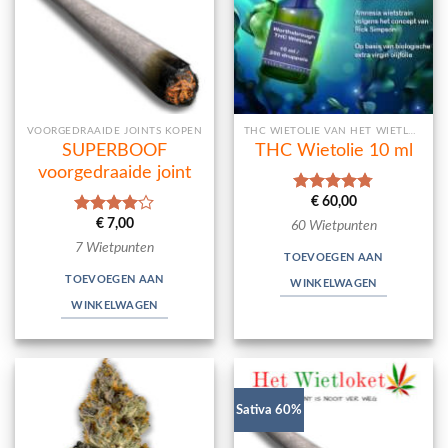
VOORGEDRAAIDE JOINTS KOPEN
THC WIETOLIE VAN HET WIETLOKET
SUPERBOOF
THC Wietolie 10 ml
voorgedraaide joint
€
60,00
Waardering
4.75
uit 5
€
7,00
Waardering
60 Wietpunten
4.00
uit
7 Wietpunten
5
TOEVOEGEN AAN
TOEVOEGEN AAN
WINKELWAGEN
WINKELWAGEN
Sativa 60%