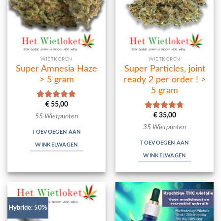
WIETKOPEN
WIETKOPEN
Super Amnesia Haze
Super Particles, joint
> 5 gram
ready 2 per order ! >
5 gram
€
55,00
Waardering
5.00
uit 5
€
35,00
Waardering
55 Wietpunten
4.67
uit 5
35 Wietpunten
TOEVOEGEN AAN
TOEVOEGEN AAN
WINKELWAGEN
WINKELWAGEN
Hybride: 50%