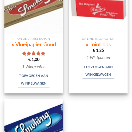
ONLINE HASJ KOPEN
ONLINE HASJ KOPEN
x Vloeipapier Goud
x Joint tips
€
1,25
1 Wietpunten
€
1,00
Waardering
5.00
uit 5
1 Wietpunten
TOEVOEGEN AAN
WINKELWAGEN
TOEVOEGEN AAN
WINKELWAGEN