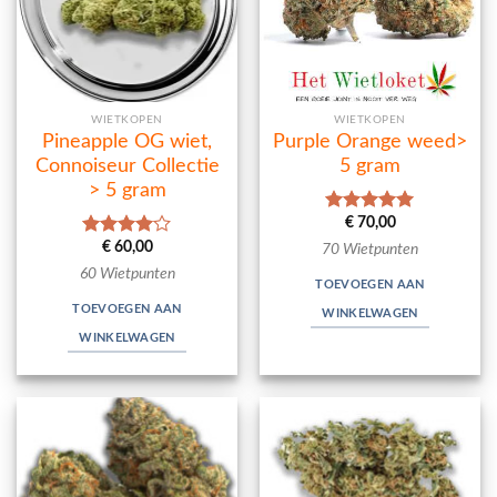
WIETKOPEN
WIETKOPEN
Pineapple OG wiet,
Purple Orange weed>
Connoiseur Collectie
5 gram
> 5 gram
€
70,00
Waardering
5.00
uit 5
€
60,00
Waardering
70 Wietpunten
4.00
uit
60 Wietpunten
5
TOEVOEGEN AAN
TOEVOEGEN AAN
WINKELWAGEN
WINKELWAGEN