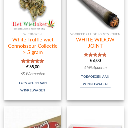
WIETKOPEN
VOORGEDRAAIDE JOINTS KOPEN
White Truffle wiet
WHITE WIDOW
Connoisseur Collectie
JOINT
> 5 gram
€
6,00
Waardering
5.00
uit 5
€
65,00
Waardering
6 Wietpunten
5.00
uit 5
65 Wietpunten
TOEVOEGEN AAN
TOEVOEGEN AAN
WINKELWAGEN
WINKELWAGEN