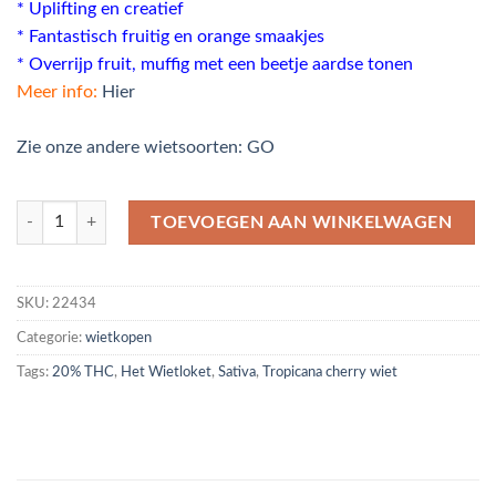
* Uplifting en creatief
* Fantastisch fruitig en orange smaakjes
* Overrijp fruit, muffig met een beetje aardse tonen
Meer info:
Hier
Zie onze andere wietsoorten: GO
Tropicana Cherry wiet Connoisseur Collectie hoeveelheid
TOEVOEGEN AAN WINKELWAGEN
SKU:
22434
Categorie:
wietkopen
Tags:
20% THC
,
Het Wietloket
,
Sativa
,
Tropicana cherry wiet