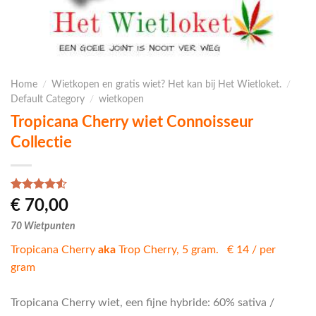
Home
/
Wietkopen en gratis wiet? Het kan bij Het Wietloket.
/
Default Category
/
wietkopen
Tropicana Cherry wiet Connoisseur
Collectie
Waardering
2
€
70,00
4.50
op 5
gebaseerd
70 Wietpunten
op
klantbeoordelingen
Tropicana Cherry
aka
Trop Cherry, 5 gram. € 14 / per
gram
Tropicana Cherry wiet, een fijne hybride: 60% sativa /