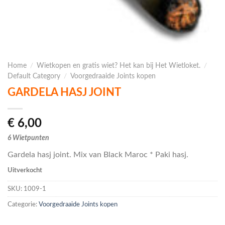
Home
/
Wietkopen en gratis wiet? Het kan bij Het Wietloket.
/
Default Category
/
Voorgedraaide Joints kopen
GARDELA HASJ JOINT
€
6,00
6 Wietpunten
Gardela hasj joint. Mix van Black Maroc * Paki hasj.
Uitverkocht
SKU:
1009-1
Categorie:
Voorgedraaide Joints kopen