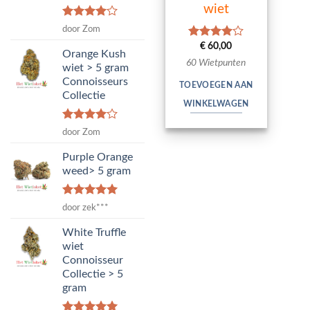
wiet
Waardering
door Zom
4
uit 5
€
60,00
Waardering
Orange Kush
4.00
uit
60 Wietpunten
wiet > 5 gram
5
Connoisseurs
TOEVOEGEN AAN
Collectie
WINKELWAGEN
Waardering
door Zom
4
uit 5
Purple Orange
weed> 5 gram
Waardering
door zek***
5
uit 5
White Truffle
wiet
Connoisseur
Collectie > 5
gram