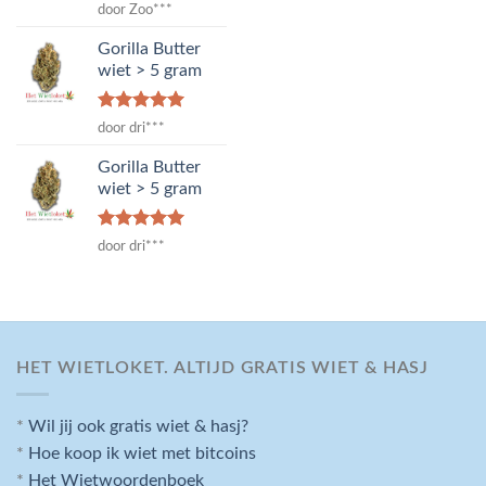
Waardering
door Zoo***
4
uit 5
Gorilla Butter
wiet > 5 gram
Waardering
door dri***
5
uit 5
Gorilla Butter
wiet > 5 gram
Waardering
door dri***
5
uit 5
HET WIETLOKET. ALTIJD GRATIS WIET & HASJ
*
Wil jij ook gratis wiet & hasj?
*
Hoe koop ik wiet met bitcoins
*
Het Wietwoordenboek