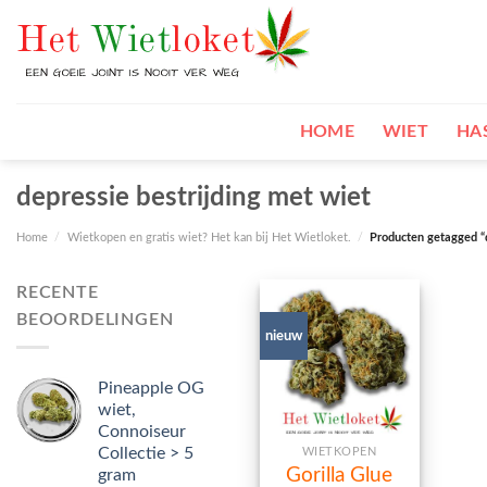
Skip
to
content
HOME
WIET
HA
depressie bestrijding met wiet
Home
/
Wietkopen en gratis wiet? Het kan bij Het Wietloket.
/
Producten getagged “d
RECENTE
BEOORDELINGEN
nieuw
Pineapple OG
wiet,
Connoiseur
Collectie > 5
WIETKOPEN
Gorilla Glue
gram