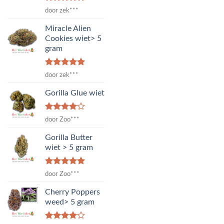
Waardering
door zek***
5
uit 5
Miracle Alien
Cookies wiet> 5
gram
Waardering
door zek***
5
uit 5
Gorilla Glue wiet
Waardering
door Zoo***
4
uit 5
Gorilla Butter
wiet > 5 gram
Waardering
door Zoo***
5
uit 5
Cherry Poppers
weed> 5 gram