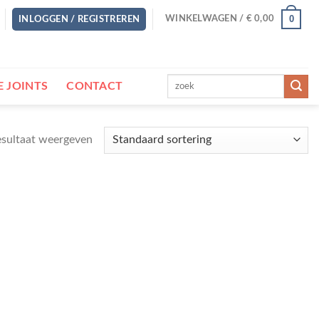
0
WINKELWAGEN /
€
0,00
INLOGGEN / REGISTREREN
Zoeken
 JOINTS
CONTACT
naar:
esultaat weergeven