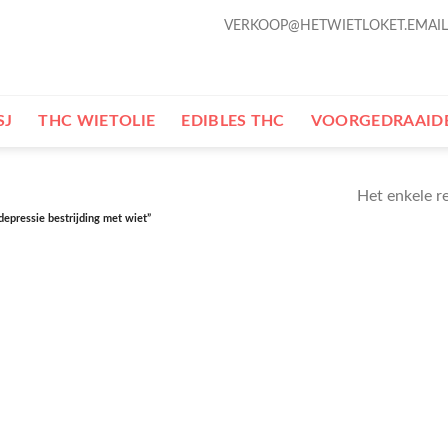
VERKOOP@HETWIETLOKET.EMAIL
SJ
THC WIETOLIE
EDIBLES THC
VOORGEDRAAIDE
Het enkele r
epressie bestrijding met wiet”